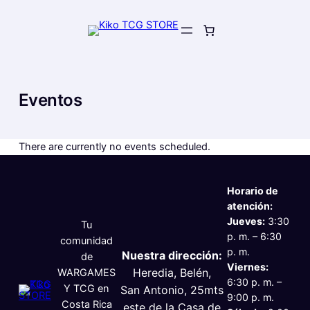
Skip
to
content
Eventos
There are currently no events scheduled.
Horario de
atención:
Jueves:
3:30
Tu
p. m. – 6:30
comunidad
p. m.
Nuestra dirección:
de
Viernes:
Heredia, Belén,
WARGAMES
6:30 p. m. –
Y TCG en
San Antonio, 25mts
9:00 p. m.
Costa Rica
este de la Casa de